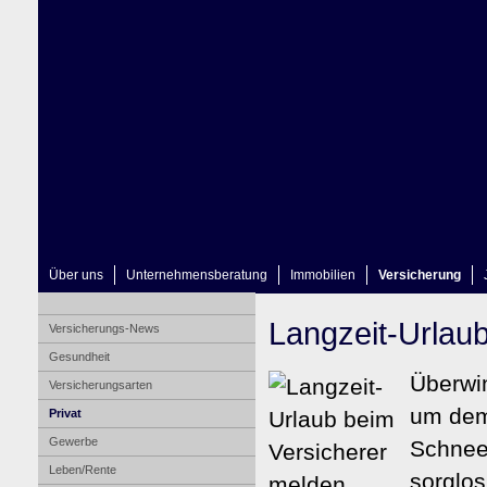
Über uns
Unternehmensberatung
Immobilien
Versicherung
Langzeit-Urlau
Versicherungs-News
Gesundheit
Überwin
Versicherungsarten
um dem
Privat
Gewerbe
Schnee
Leben/Rente
sorglos