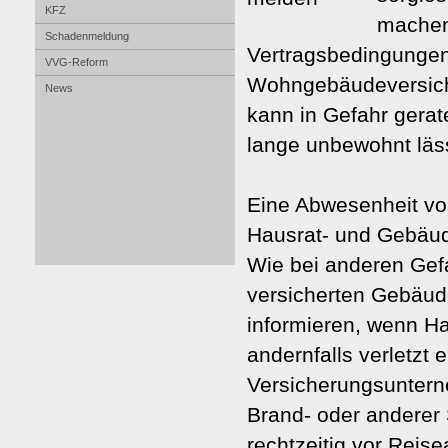
KFZ
machen.
Schadenmeldung
Vertragsbedingungen
VVG-Reform
Wohngebäudeversich
News
kann in Gefahr gera
lange unbewohnt läss
Eine Abwesenheit vo
Hausrat- und Gebäude
Wie bei anderen Gef
versicherten Gebäud
informieren, wenn H
andernfalls verletzt 
Ver­si­che­rungs­un­t
Brand- oder anderer
rechtzeitig vor Reise