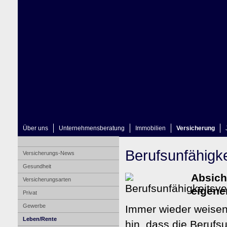
Über uns
Unternehmensberatung
Immobilien
Versicherung
Berufs­unfähig­
Versicherungs-News
Gesundheit
Absich
Versicherungsarten
eigene
Privat
Gewerbe
Immer wieder weisen
Leben/Rente
hin, dass die Berufs­