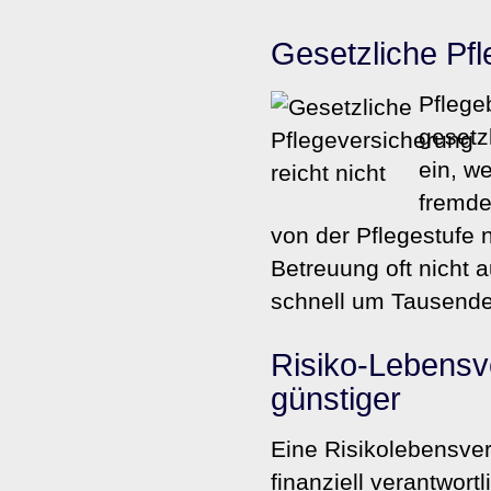
Gesetzliche Pfle
Pflegeb
gesetzl
ein, w
fremde
von der Pflegestufe 
Betreuung oft nicht 
schnell um Tausende 
Risiko-Lebensve
günstiger
Eine Risiko­lebens­ver
finanziell verantwor