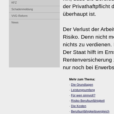
KFZ
der Privathaftpflicht
Schadenmeldung
überhaupt ist.
VVG-Reform
News
Der Verlust der Arbeit
Risiko. Denn nicht m
nichts zu verdienen. M
Der Staat hilft im Ern
Rentenversicherung 
nur noch bei Erwerbs
Mehr zum Thema:
·
Die Grundlagen
·
Leistungsumfang
·
Für wen sinnvoll?
·
Risiko Berufs­unfähig­keit
·
Die Kosten
·
Berufs­unfähig­keitsvergleich