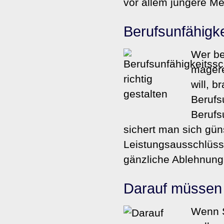
vor allem jüngere Me
Berufs­unfähig­k
Wer be
magere
will, b
Berufs
Berufs
sichert man sich gün
Leistungsausschlüss
gänzliche Ablehnung 
Darauf müssen 
Wenn S