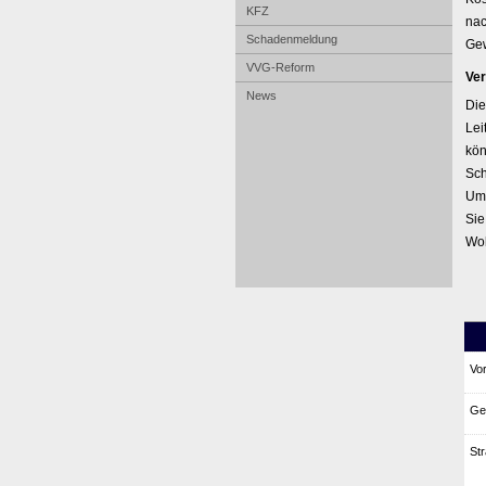
KFZ
nac
Schadenmeldung
Ge
VVG-Reform
Ver
News
Die
Lei
kön
Sch
Umf
Sie
Woh
Vo
Ge
Str