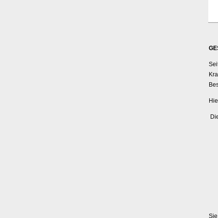
GE
Sei
Kra
Bes
Hie
Die
(*)
Sie