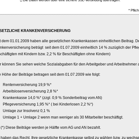
Die Daten werden über eine sichere SSL-Verbindung übertragen.
* Pflich
SETZLICHE KRANKENVERSICHERUNG
t dem 01.01.2009 haben alle gesetzlichen Krankenkassen einheitlichen Beitrag. Der
nken­ver­si­che­rung beträgt seit dem 01.07.2009 einheitlich 14 % zuzüglich der Pfle
chäftigten mit Kindern bzw. 2,2 % für Beschäftigten ohne Kindern)
r können Sie sehen welche Sozialabgaben für den Arbeitgeber und Arbeitnehmer a
 Höhe der Beiträge betragen seit dem 01.07.2009 wie folgt:
Rentenversicherung 19,9 %*
Arbeitslosenversicherung 2,8 %*
Krankenkasse 14,0 %* (zzgl. 0,9 % Sonderbeitrag vom AN)
Pflege­ver­si­che­rung 1,95 %* ( bei Kinderlosen 2,2 %*)
Umlage zur Insolvenz 0,1 %
Umlage 1 + Umlage 2 wenn man weniger als 30 Mitarbeiter beschäftigt.
 Diese Beiträge werden je Hälfte vom AG und AN bezahlt.
 haben das Recht, Ihre gesetzliche Krankenkasse selbst zu wählen bzw. zu wechse