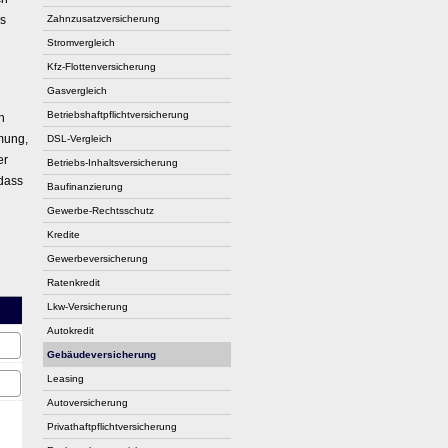
es
Zahn­zu­satz­ver­si­che­rung
Stromvergleich
Kfz-Flottenversicherung
Gasvergleich
Betriebshaftpflichtversicherung
h
mung,
DSL-Vergleich
er
Betriebs-Inhaltsversicherung
 dass
Baufinanzierung
Gewerbe-Rechtsschutz
Kredite
Gewerbeversicherung
Ratenkredit
Lkw-Versicherung
Autokredit
Ge­bäude­ver­si­che­rung
Leasing
Auto­ver­si­che­rung
Privathaftpflichtversicherung