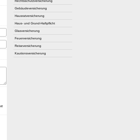
Rechts­schutz­ver­si­che­rung
Ge­bäude­ver­si­che­rung
Haus­rat­ver­si­che­rung
Haus- und Grund-Haft­pflicht
Glasversicherung
Feuerversicherung
Reiseversicherung
Kautionsversicherung
se