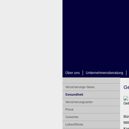
Über uns
Unternehmensberatung
Ge
Versicherungs-News
Gesundheit
Versicherungsarten
Privat
Bür
Gewerbe
Mil
Leben/Rente
Kos