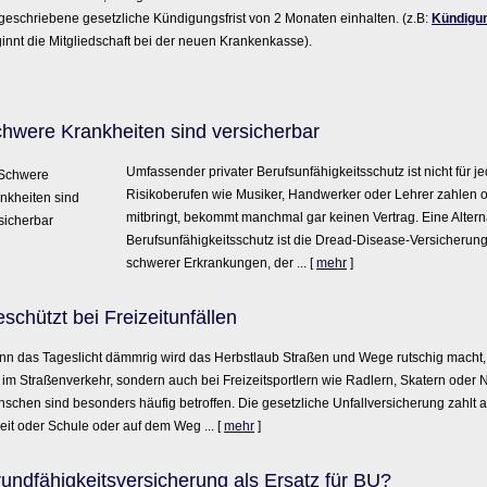
geschriebene gesetzliche Kündigungsfrist von 2 Monaten einhalten. (z.B:
Kündigu
innt die Mitgliedschaft bei der neuen Krankenkasse).
hwe­re Krank­hei­ten sind versicherbar
Umfassender privater Berufsunfähigkeitsschutz ist nicht für
Risikoberufen wie Musiker, Handwerker oder Lehrer zahlen 
mitbringt, bekommt manchmal gar keinen Vertrag. Eine Altern
Berufsunfähigkeitsschutz ist die Dread-Disease-Versicherung 
schwerer Erkrankungen, der ...
[
mehr
]
schützt bei Freizeitunfällen
n das Tageslicht dämmrig wird das Herbstlaub Straßen und Wege rutschig macht, k
 im Straßenverkehr, sondern auch bei Freizeitsportlern wie Radlern, Skatern oder
schen sind besonders häufig betroffen. Die gesetzliche Unfall­ver­si­che­rung zahl
eit oder Schule oder auf dem Weg ...
[
mehr
]
undfähigkeitsversicherung als Ersatz für BU?