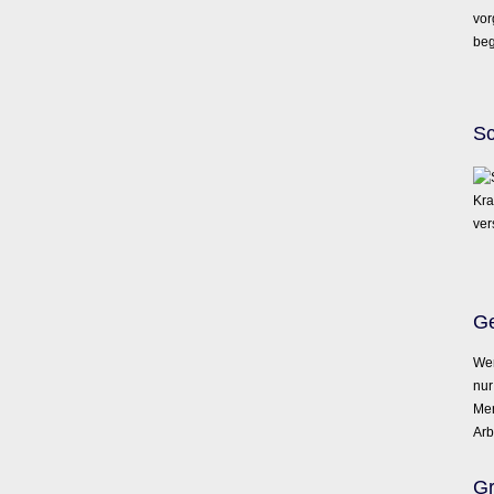
vor
beg
Sc
Ge
Wen
nur
Men
Arb
Gr