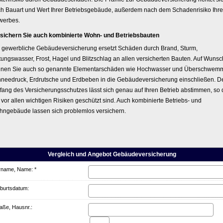
h Bauart und Wert Ihrer Betriebsgebäude, außerdem nach dem Schadenrisiko Ihr
werbes.
sichern Sie auch kombinierte Wohn- und Betriebsbauten
 gewerbliche Ge­bäude­ver­si­che­rung ersetzt Schäden durch Brand, Sturm,
tungswasser, Frost, Hagel und Blitzschlag an allen versicherten Bauten. Auf Wunsc
nen Sie auch so genannte Elementarschäden wie Hochwasser und Überschwem
needruck, Erdrutsche und Erdbeben in die Ge­bäude­ver­si­che­rung einschließen. D
ang des Versicherungsschutzes lässt sich genau auf Ihren Betrieb abstimmen, so
 vor allen wichtigen Risiken geschützt sind. Auch kombinierte Betriebs- und
ngebäude lassen sich problemlos ver­sichern.
Vergleich und Angebot Ge­bäude­ver­si­che­rung
rname, Name: *
burts­datum:
aße, Hausnr.: