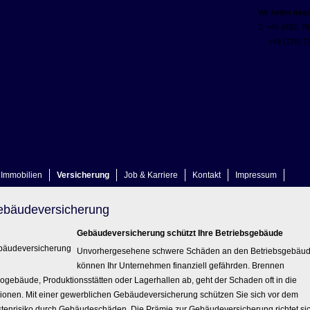
Wir helfen Ihne
+49 (030) 78
+49 (178) 77
Immobilien
Versicherung
Job & Karriere
Kontakt
Impressum
­bäude­ver­si­che­rung
Ge­bäude­ver­si­che­rung schützt Ihre Betriebsgebäude
Unvorhergesehene schwere Schäden an den Betriebsgebäu
können Ihr Unternehmen finanziell gefährden. Brennen
ogebäude, Produktionsstätten oder Lagerhallen ab, geht der Schaden oft in die
lionen. Mit einer gewerblichen Ge­bäude­ver­si­che­rung schützen Sie sich vor dem
tenrisiko durch Gebäudeschäden. Die Prämie zur Ge­bäude­ver­si­che­rung richtet si