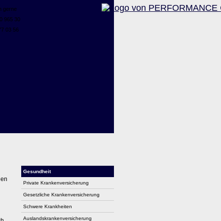
n gerne
0 965 30
7 03 56
Gesundheit
den
Private Kranken­ver­si­che­rung
Gesetzliche Kranken­ver­si­che­rung
Schwe­re Krank­hei­ten
Auslandskrankenversicherung
ch