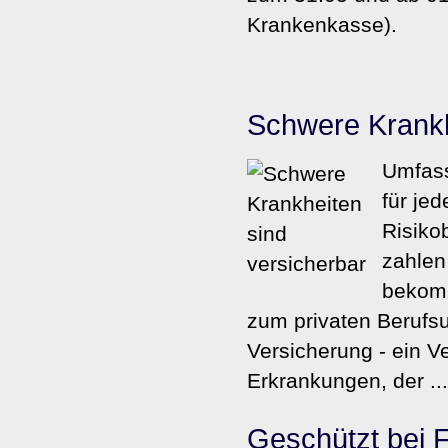
Krankenkasse).
Schwe­re Krank­
Umfass
für je
Risiko
zahlen
bekomm
zum privaten Berufsu
Versicherung - ein V
Erkrankungen, der ...
Geschützt bei F