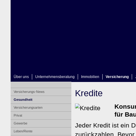
Über uns
Unternehmensberatung
Immobilien
Versicherung
Kredite
Versicherungs-News
Gesundheit
Konsum
Versicherungsarten
für Ba
Privat
Gewerbe
Jeder Kredit ist ein 
Leben/Rente
zurückzahlen. Bevor 