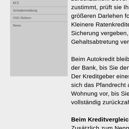
KFZ
zustimmt, prüft sie Ih
Schadenmeldung
größeren Darlehen fo
VVG-Reform
Kleinere Ratenkredit
News
Sicherung vergeben, 
Gehaltsabtretung ver
Beim Autokredit ble
der Bank, bis Sie de
Der Kreditgeber ein
sich das Pfandrecht 
Wohnung vor, bis Si
vollständig zurückza
Beim Kredit­ver­glei
Zusätzlich zum Nennz