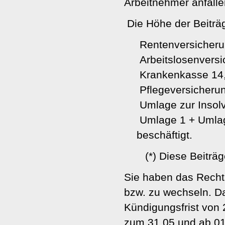
Arbeitnehmer anfalle
Die Höhe der Beiträg
Rentenversicheru
Arbeitslosenversi
Krankenkasse 14,
Pflege­ver­si­che­r
Umlage zur Insol
Umlage 1 + Umlag
beschäftigt.
(*) Diese Beiträge 
Sie haben das Recht,
bzw. zu wechseln. D
Kündigungsfrist von 
zum 31.05 und ab 01.